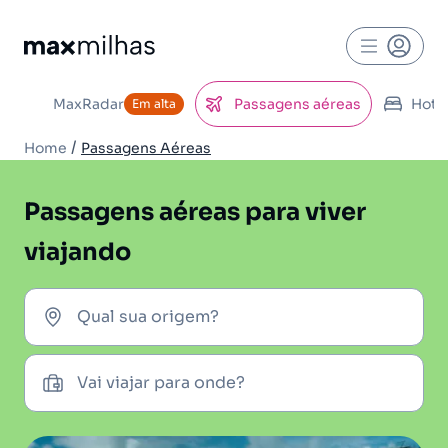
MaxRadar
Passagens aéreas
Hoté
Em alta
/
Home
Passagens Aéreas
Passagens aéreas para viver
viajando
Qual sua origem?
Vai viajar para onde?